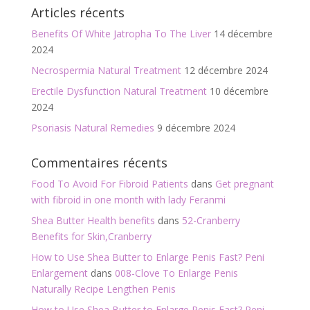
Articles récents
Benefits Of White Jatropha To The Liver
14 décembre
2024
Necrospermia Natural Treatment
12 décembre 2024
Erectile Dysfunction Natural Treatment
10 décembre
2024
Psoriasis Natural Remedies
9 décembre 2024
Commentaires récents
Food To Avoid For Fibroid Patients
dans
Get pregnant
with fibroid in one month with lady Feranmi
Shea Butter Health benefits
dans
52-Cranberry
Benefits for Skin,Cranberry
How to Use Shea Butter to Enlarge Penis Fast? Peni
Enlargement
dans
008-Clove To Enlarge Penis
Naturally Recipe Lengthen Penis
How to Use Shea Butter to Enlarge Penis Fast? Peni