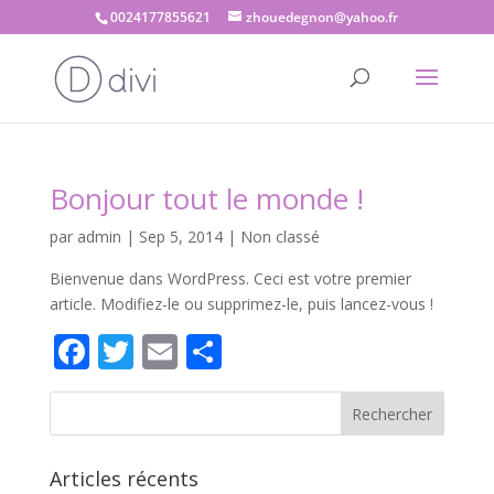
0024177855621
zhouedegnon@yahoo.fr
Bonjour tout le monde !
par
admin
|
Sep 5, 2014
|
Non classé
Bienvenue dans WordPress. Ceci est votre premier
article. Modifiez-le ou supprimez-le, puis lancez-vous !
Facebook
Twitter
Email
Partager
Articles récents