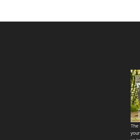
The b
your