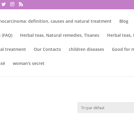
nocarcinoma: definition, causes and natural treatment
Blog
 (FAQ)
Herbal teas, Natural remedies, Tisanes
Herbal teas,
al treatment
Our Contacts
children diseases
Good for 
ssé
woman's secret