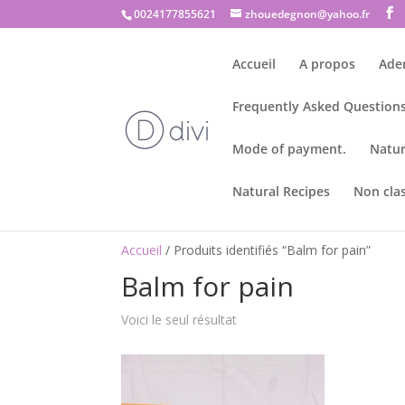
0024177855621
zhouedegnon@yahoo.fr
Accueil
A propos
Ade
Frequently Asked Questions
Mode of payment.
Natur
Natural Recipes
Non cla
Accueil
/ Produits identifiés “Balm for pain”
Balm for pain
Voici le seul résultat