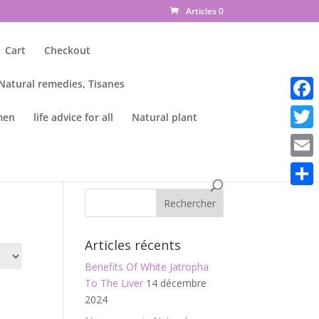
Articles 0
Cart
Checkout
 Natural remedies, Tisanes
Faceb
men
life advice for all
Natural plant
Twitte
Email
Parta
Articles récents
Benefits Of White Jatropha
To The Liver
14 décembre
2024