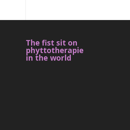
The fist sit on
phyttotherapie
in the world