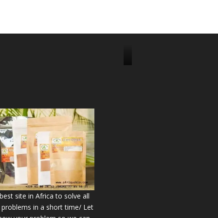
J
o
i
n
u
s
o
n
2
2
9
6
est site in Africa to solve all
7
 problems in a short time/ Let
5