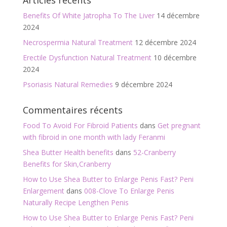
Articles récents
o
Benefits Of White Jatropha To The Liver
14 décembre
k
2024
Necrospermia Natural Treatment
12 décembre 2024
Erectile Dysfunction Natural Treatment
10 décembre
2024
Psoriasis Natural Remedies
9 décembre 2024
Commentaires récents
Food To Avoid For Fibroid Patients
dans
Get pregnant
with fibroid in one month with lady Feranmi
Shea Butter Health benefits
dans
52-Cranberry
Benefits for Skin,Cranberry
How to Use Shea Butter to Enlarge Penis Fast? Peni
Enlargement
dans
008-Clove To Enlarge Penis
Naturally Recipe Lengthen Penis
How to Use Shea Butter to Enlarge Penis Fast? Peni