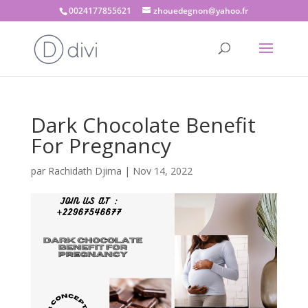
0024177855621
zhouedegnon@yahoo.fr
Dark Chocolate Benefit
For Pregnancy
par
Rachidath Djima
|
Nov 14, 2022