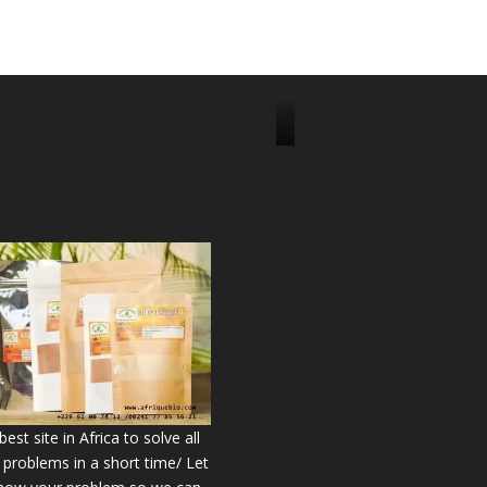
J
o
i
n
u
s
o
n
2
2
9
6
est site in Africa to solve all
7
 problems in a short time/ Let
5