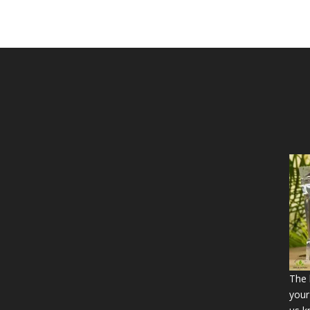
The b
your