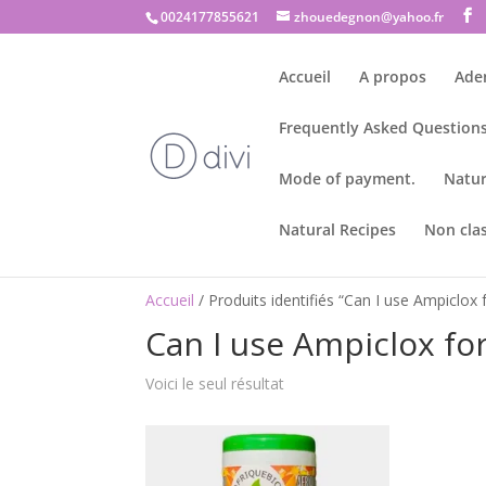
0024177855621
zhouedegnon@yahoo.fr
Accueil
A propos
Ade
Frequently Asked Questions
Mode of payment.
Natur
Natural Recipes
Non cla
Accueil
/ Produits identifiés “Can I use Ampiclox 
Can I use Ampiclox fo
Voici le seul résultat