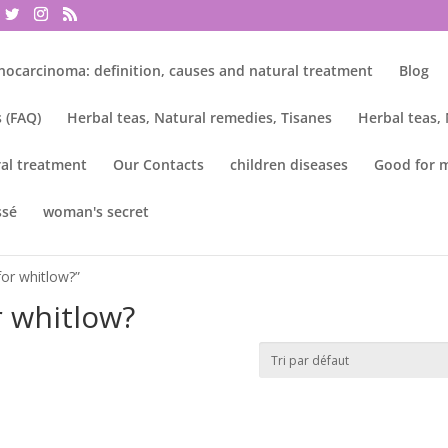
nocarcinoma: definition, causes and natural treatment
Blog
 (FAQ)
Herbal teas, Natural remedies, Tisanes
Herbal teas,
al treatment
Our Contacts
children diseases
Good for 
ssé
woman's secret
for whitlow?”
r whitlow?