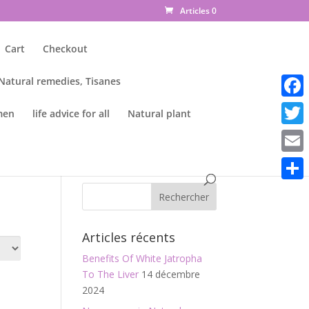
Articles 0
Cart
Checkout
 Natural remedies, Tisanes
Faceb
men
life advice for all
Natural plant
Twitte
Email
Parta
Articles récents
Benefits Of White Jatropha
To The Liver
14 décembre
2024