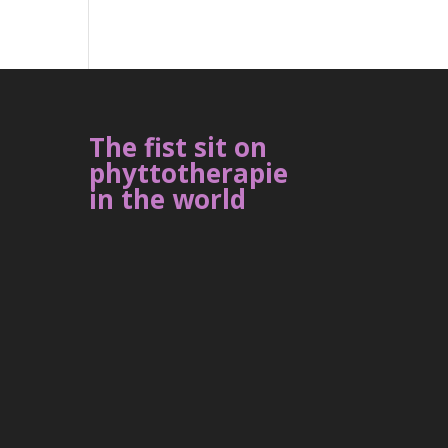
The fist sit on
phyttotherapie
in the world