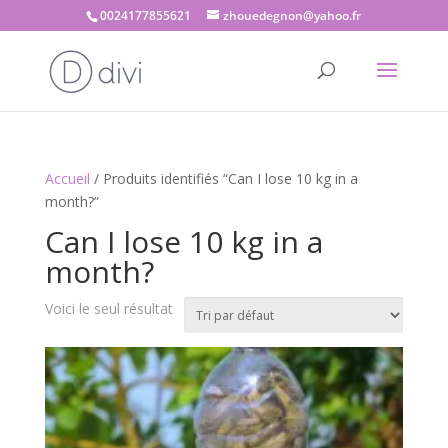
0024177855621
zhouedegnon@yahoo.fr
Accueil
/ Produits identifiés “Can I lose 10 kg in a
month?”
Can I lose 10 kg in a
month?
Voici le seul résultat