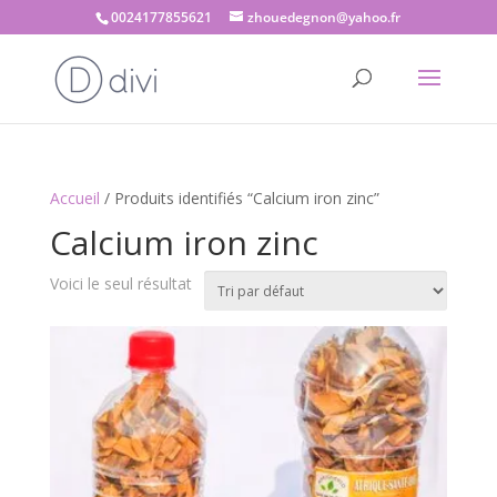
0024177855621
zhouedegnon@yahoo.fr
Accueil
/ Produits identifiés “Calcium iron zinc”
Calcium iron zinc
Voici le seul résultat