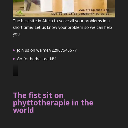
The best site in Africa to solve all your problems in a
short time/ Let us know your problem so we can help
you.
Join us on wa.me//22967546677
Go for herbal tea N°1
J
o
i
The fist sit on
n
phyttotherapie in the
u
world
s
o
n