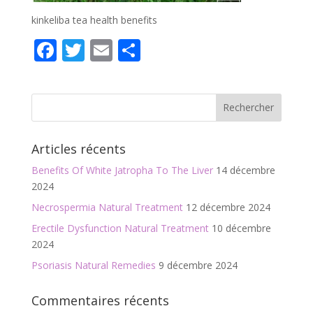
kinkeliba tea health benefits
F
T
E
P
ac
w
m
ar
e
itt
ai
ta
b
er
l
g
o
er
Articles récents
o
Benefits Of White Jatropha To The Liver
14 décembre
k
2024
Necrospermia Natural Treatment
12 décembre 2024
Erectile Dysfunction Natural Treatment
10 décembre
2024
Psoriasis Natural Remedies
9 décembre 2024
Commentaires récents