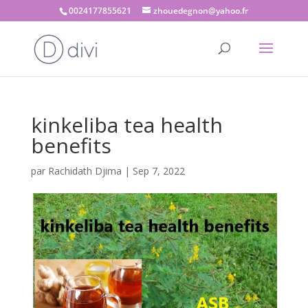
0024177855621
zhouedegnon@yahoo.fr
kinkeliba tea health
benefits
par
Rachidath Djima
|
Sep 7, 2022