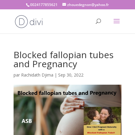
0024177855621
zhouedegnon@yahoo.fr
Blocked fallopian tubes
and Pregnancy
par
Rachidath Djima
|
Sep 30, 2022