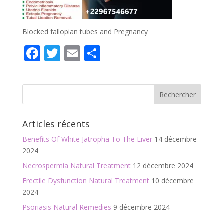
Blocked fallopian tubes and Pregnancy
F
T
E
P
ac
w
m
ar
e
itt
ai
ta
b
er
l
g
o
er
Articles récents
o
Benefits Of White Jatropha To The Liver
14 décembre
k
2024
Necrospermia Natural Treatment
12 décembre 2024
Erectile Dysfunction Natural Treatment
10 décembre
2024
Psoriasis Natural Remedies
9 décembre 2024