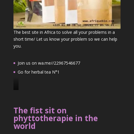
The best site in Africa to solve all your problems in a
short time/ Let us know your problem so we can help
you.
Join us on wa.me//22967546677
Go for herbal tea N°1
J
o
i
The fist sit on
n
phyttotherapie in the
u
world
s
o