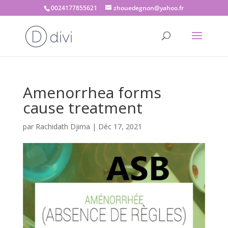
0024177855621
zhouedegnon@yahoo.fr
Amenorrhea forms
cause treatment
par
Rachidath Djima
|
Déc 17, 2021