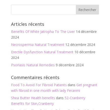
e
itt
ai
ta
b
er
l
g
o
er
Articles récents
o
Benefits Of White Jatropha To The Liver
14 décembre
k
2024
Necrospermia Natural Treatment
12 décembre 2024
Erectile Dysfunction Natural Treatment
10 décembre
2024
Psoriasis Natural Remedies
9 décembre 2024
Commentaires récents
Food To Avoid For Fibroid Patients
dans
Get pregnant
with fibroid in one month with lady Feranmi
Shea Butter Health benefits
dans
52-Cranberry
Benefits for Skin,Cranberry