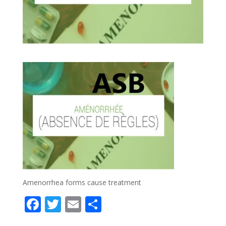
Amenorrhea forms cause treatment
F
T
E
P
ac
w
m
ar