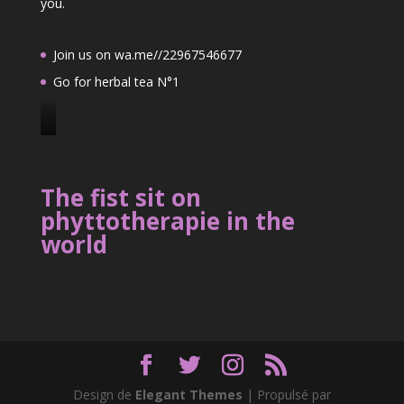
you.
Join us on wa.me//22967546677
Go for herbal tea N°1
J
o
i
The fist sit on
n
phyttotherapie in the
u
world
s
o
n
2
2
9
6
7
Design de
Elegant Themes
| Propulsé par