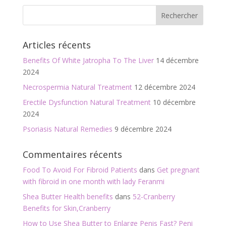
e
itt
ai
ta
b
er
l
g
o
er
Articles récents
o
Benefits Of White Jatropha To The Liver
14 décembre
k
2024
Necrospermia Natural Treatment
12 décembre 2024
Erectile Dysfunction Natural Treatment
10 décembre
2024
Psoriasis Natural Remedies
9 décembre 2024
Commentaires récents
Food To Avoid For Fibroid Patients
dans
Get pregnant
with fibroid in one month with lady Feranmi
Shea Butter Health benefits
dans
52-Cranberry
Benefits for Skin,Cranberry
How to Use Shea Butter to Enlarge Penis Fast? Peni