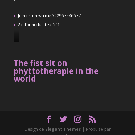
Join us on wa.me//22967546677
Go for herbal tea N°1
J
o
i
The fist sit on
n
phyttotherapie in the
u
world
s
o
n
2
2
9
6
7
Design de
Elegant Themes
| Propulsé par
5