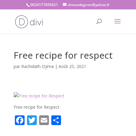
0024177855621
zhouedegnon@yahoo.fr
Free recipe for respect
par
Rachidath Djima
|
Août 25, 2021
Free recipe for Respect
F
T
E
P
ac
w
m
ar